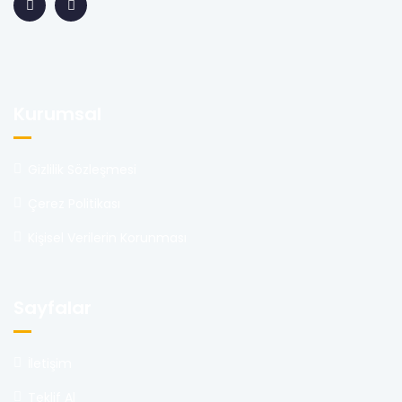
Kurumsal
Gizlilik Sözleşmesi
Çerez Politikası
Kişisel Verilerin Korunması
Sayfalar
İletişim
Teklif Al